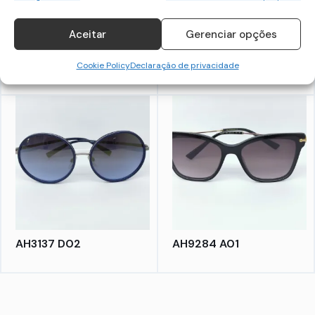
Aceitar
Gerenciar opções
SHE152
BL6096 C10
Cookie Policy
Declaração de privacidade
AH3137 D02
AH9284 A01