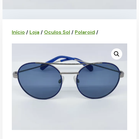
Início
/
Loja
/
Oculos Sol
/
Polaroid
/