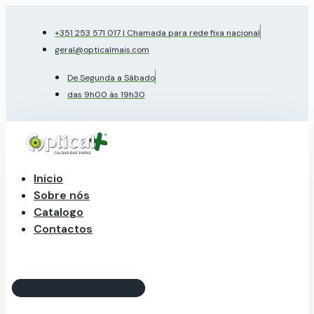
Pular
para
+351 253 571 017 | Chamada para rede fixa nacional
o
geral@opticalmais.com
conteúdo
De Segunda a Sábado
das 9h00 às 19h30
Inicio
Sobre nós
Catalogo
Contactos