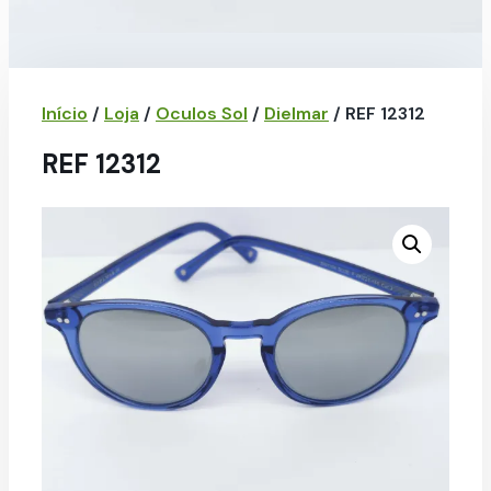
Início
/
Loja
/
Oculos Sol
/
Dielmar
/ REF 12312
REF 12312