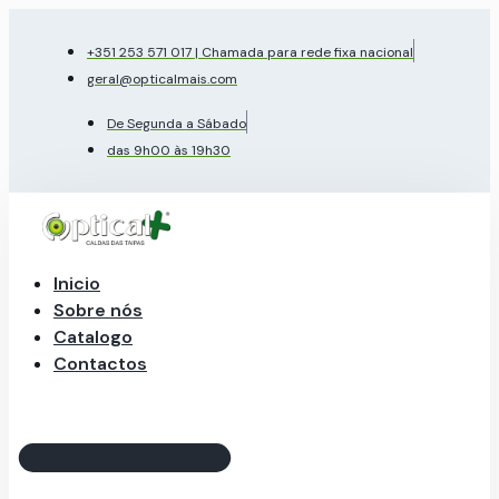
Pular
para
+351 253 571 017 | Chamada para rede fixa nacional
o
geral@opticalmais.com
conteúdo
De Segunda a Sábado
das 9h00 às 19h30
Inicio
Sobre nós
Catalogo
Contactos