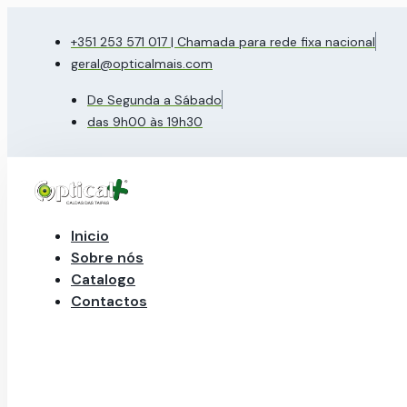
Pular
para
+351 253 571 017 | Chamada para rede fixa nacional
o
geral@opticalmais.com
conteúdo
De Segunda a Sábado
das 9h00 às 19h30
Inicio
Sobre nós
Catalogo
Contactos