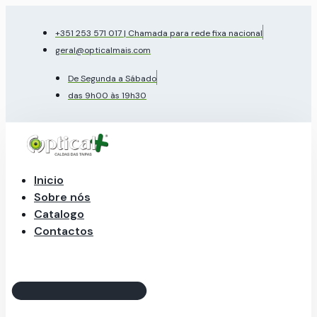
Pular
para
+351 253 571 017 | Chamada para rede fixa nacional
o
geral@opticalmais.com
conteúdo
De Segunda a Sábado
das 9h00 às 19h30
Inicio
Sobre nós
Catalogo
Contactos