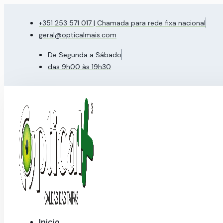
Pular
para
+351 253 571 017 | Chamada para rede fixa nacional
o
geral@opticalmais.com
conteúdo
De Segunda a Sábado
das 9h00 às 19h30
Inicio