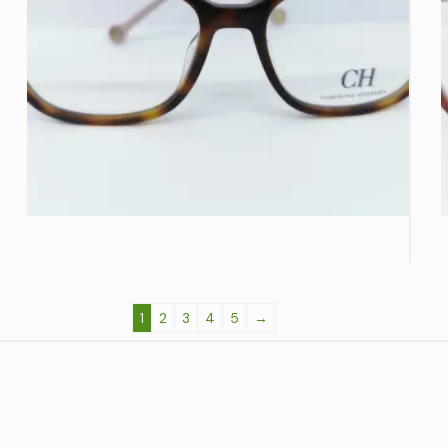
1
2
3
4
5
→