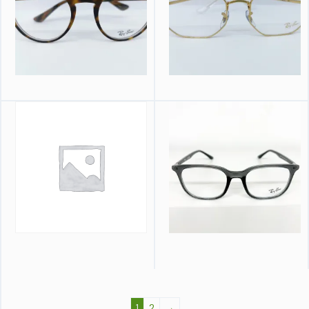
1
2
→